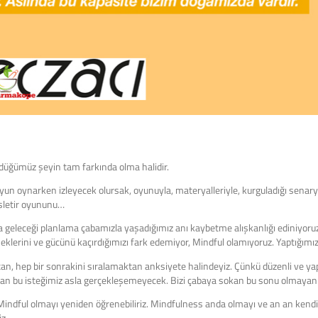
düğümüz şeyin tam farkında olma halidir.
yun oynarken izleyecek olursak, oyunuyla, materyalleriyle, kurguladığı senary
nişletir oyununu…
ya geleceği planlama çabamızla yaşadığımız anı kaybetme alışkanlığı ediniyoru
klerini ve gücünü kaçırdığımızı fark edemiyor, Mindful olamıyoruz. Yaptığımız
an, hep bir sonrakini sıralamaktan anksiyete halindeyiz. Çünkü düzenli ve ya
ndan bu isteğimiz asla gerçekleşemeyecek. Bizi çabaya sokan bu sonu olmayan 
indful olmayı yeniden öğrenebiliriz. Mindfulness anda olmayı ve an an kendim
iz.