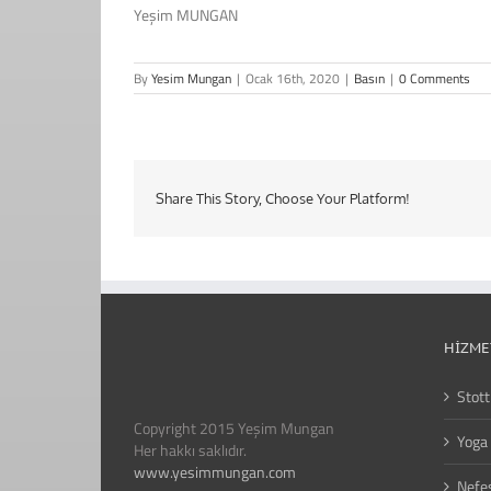
Yeşim MUNGAN
By
Yesim Mungan
|
Ocak 16th, 2020
|
Basın
|
0 Comments
Share This Story, Choose Your Platform!
HIZME
Stott
Copyright 2015 Yeşim Mungan
Yoga 
Her hakkı saklıdır.
www.yesimmungan.com
Nefes