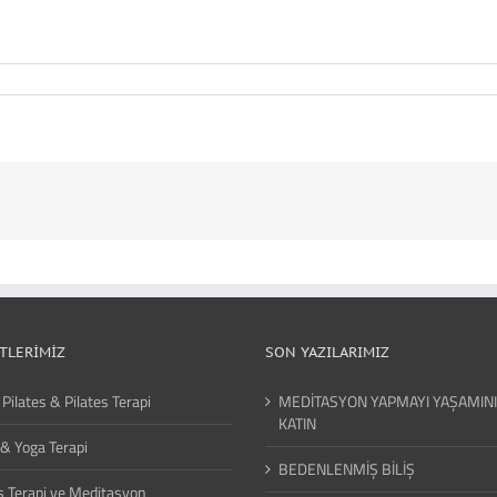
TLERIMIZ
SON YAZILARIMIZ
 Pilates & Pilates Terapi
MEDİTASYON YAPMAYI YAŞAMIN
KATIN
& Yoga Terapi
BEDENLENMİŞ BİLİŞ
 Terapi ve Meditasyon