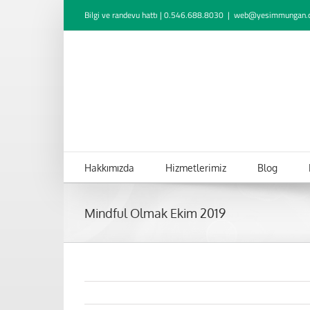
Skip
Bilgi ve randevu hattı | 0.546.688.8030
|
web@yesimmungan.
to
content
Hakkımızda
Hizmetlerimiz
Blog
Mindful Olmak Ekim 2019