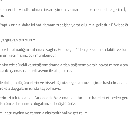
ürecidir. Mindful olmak, insanı şimdiki zamanın bir parçası haline getirir. İçe
ır.
aptıklarınızı daha iyi hatırlamamızı sağlar, yaratıcılığımızı geliştirir. Böyle
yargılayan biri oluruz.
ozitif olmadığını anlamayı sağlar. Her olayın 1’den çok sonucu olabilir ve bu 
 bunları kaçırmamız çok mümkündür.
nimizde sürekli yarattığımız dramalardan bağımsız olarak, hayatımızda o anda
dalık aşamasına meditasyon ile ulaşabiliriz.
de dolaşan düşüncelerin ve hissettiğimiz duygularımızın içinde kaybolmadan
gereksiz duyguların içinde kaybolmayız.
lerimizi tek tek an an fark ederiz. Ve zamanla tahmin ile hareket etmeden g
dan önce düşünmeyi doğalımıza dönüştürürüz.
, hatırlayalım ve zamanla alışkanlık haline getirelim.