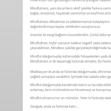
Mindfulness, yeni durumların aktif şekilde farkına varma s
bağlar, enerjimizi, hayattaki verimimizi ve keyfimizi arttır
Mindfulness dikkatimizi ve odaklanmamızı kolaylaştırır. Y
değerlendirmeye başlar, tehlikeleri savuştururuz.
İnsanlar ile sevgi bağlarını kuvvetlendirir. Çünkü daha az 
Mindfullnes, hiçbir sonucun sadece negatif yada sadece p
çıkarabilirken, Mindless şekilde gerçekleştirdiğimizde
Mindful olduğumuzda; kafamızdaki hikayelerden yada zih
Mindfulness in ilk basamağı farkında olmaktır. Bu farkın
Meditasyon ile anda ve farkında olduğumuzda; zihnimiz
sağlıklı sonuçlara varabiliriz. İçimizde bizi sabote eden 
Mindful olduğumuzda kendimizle kalırız ve tecrübe ettik
anlamayı, birini incitmektense hissetmeyi ve konuşma
Mindful olmamız her an mümkün. Yeter ki farkında olalım
Sevgiyle, anda ve farkında kalın…