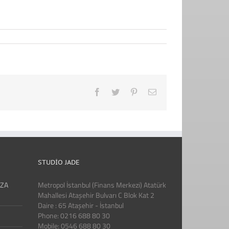
Facebook
Twitter
Pinterest
Email
STUDIO JADE
IZA
Metropol İstanbul (Finans Merkezi) Atatürk
Mahallesi Ataşehir Bulvarı C Blok Kat 2
Daire : 65 Ataşehir - İstanbul
Phone: 0216 688 80 30
Mobile: 0546 688 80 30