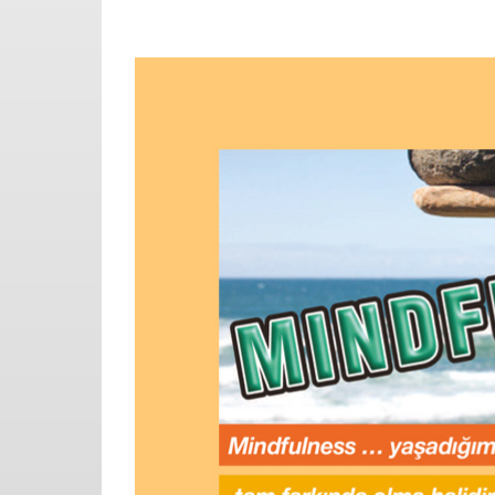
View
Larger
Image