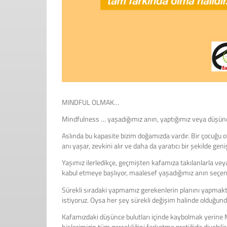
MINDFUL OLMAK…
Mindfulness … yaşadığımız anın, yaptığımız veya düşün
Aslında bu kapasite bizim doğamızda vardır. Bir çocuğu o
anı yaşar, zevkini alır ve daha da yaratıcı bir şekilde ge
Yaşımız ilerledikçe, geçmişten kafamıza takılanlarla ve
kabul etmeye başlıyor, maalesef yaşadığımız anın seçene
Sürekli sıradaki yapmamız gerekenlerin planını yapmakt
istiyoruz. Oysa her şey sürekli değişim halinde olduğu
Kafamızdaki düşünce bulutları içinde kaybolmak yerine M
hislerimizin tüm gerçekliğini farketme pratiğidir diyebilir