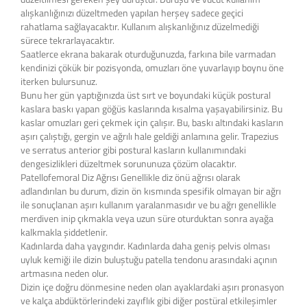
alışkanlığınızı düzeltmeden yapılan herşey sadece geçici
rahatlama sağlayacaktır. Kullanım alışkanlığınız düzelmediği
sürece tekrarlayacaktır.
Saatlerce ekrana bakarak oturduğunuzda, farkına bile varmadan
kendinizi çökük bir pozisyonda, omuzları öne yuvarlayıp boynu öne
iterken bulursunuz.
Bunu her gün yaptığınızda üst sırt ve boyundaki küçük postural
kaslara baskı yapan göğüs kaslarında kısalma yaşayabilirsiniz. Bu
kaslar omuzları geri çekmek için çalışır. Bu, baskı altındaki kasların
aşırı çalıştığı, gergin ve ağrılı hale geldiği anlamına gelir. Trapezius
ve serratus anterior gibi postural kasların kullanımındaki
dengesizlikleri düzeltmek sorununuza çözüm olacaktır.
Patellofemoral Diz Ağrısı Genellikle diz önü ağrısı olarak
adlandırılan bu durum, dizin ön kısmında spesifik olmayan bir ağrı
ile sonuçlanan aşırı kullanım yaralanmasıdır ve bu ağrı genellikle
merdiven inip çıkmakla veya uzun süre oturduktan sonra ayağa
kalkmakla şiddetlenir.
Kadınlarda daha yaygındır. Kadınlarda daha geniş pelvis olması
uyluk kemiği ile dizin buluştuğu patella tendonu arasındaki açının
artmasına neden olur.
Dizin içe doğru dönmesine neden olan ayaklardaki aşırı pronasyon
ve kalça abdüktörlerindeki zayıflık gibi diğer postüral etkileşimler