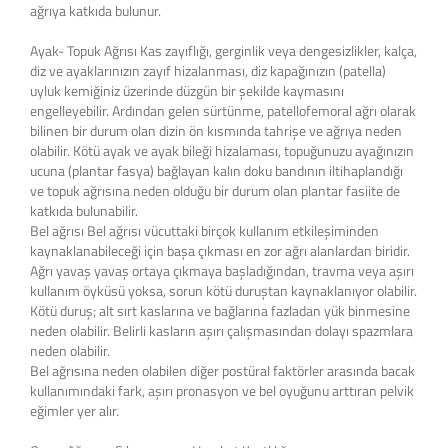
ağrıya katkıda bulunur.
Ayak- Topuk Ağrısı Kas zayıflığı, gerginlik veya dengesizlikler, kalça,
diz ve ayaklarınızın zayıf hizalanması, diz kapağınızın (patella)
uyluk kemiğiniz üzerinde düzgün bir şekilde kaymasını
engelleyebilir. Ardından gelen sürtünme, patellofemoral ağrı olarak
bilinen bir durum olan dizin ön kısmında tahrişe ve ağrıya neden
olabilir. Kötü ayak ve ayak bileği hizalaması, topuğunuzu ayağınızın
ucuna (plantar fasya) bağlayan kalın doku bandının iltihaplandığı
ve topuk ağrısına neden olduğu bir durum olan plantar fasiite de
katkıda bulunabilir.
Bel ağrısı Bel ağrısı vücuttaki birçok kullanım etkileşiminden
kaynaklanabileceği için başa çıkması en zor ağrı alanlardan biridir.
Ağrı yavaş yavaş ortaya çıkmaya başladığından, travma veya aşırı
kullanım öyküsü yoksa, sorun kötü duruştan kaynaklanıyor olabilir.
Kötü duruş; alt sırt kaslarına ve bağlarına fazladan yük binmesine
neden olabilir. Belirli kasların aşırı çalışmasından dolayı spazmlara
neden olabilir.
Bel ağrısına neden olabilen diğer postüral faktörler arasında bacak
kullanımındaki fark, aşırı pronasyon ve bel oyuğunu arttıran pelvik
eğimler yer alır.