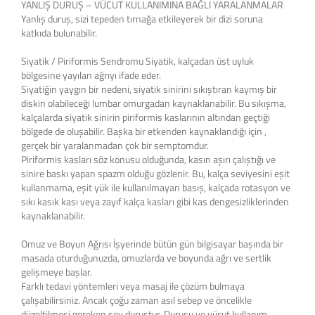
YANLIŞ DURUŞ – VÜCUT KULLANIMINA BAĞLI YARALANMALAR
Yanlış duruş, sizi tepeden tırnağa etkileyerek bir dizi soruna
katkıda bulunabilir.
Siyatik / Piriformis Sendromu Siyatik, kalçadan üst uyluk
bölgesine yayılan ağrıyı ifade eder.
Siyatiğin yaygın bir nedeni, siyatik sinirini sıkıştıran kaymış bir
diskin olabileceği lumbar omurgadan kaynaklanabilir. Bu sıkışma,
kalçalarda siyatik sinirin piriformis kaslarının altından geçtiği
bölgede de oluşabilir. Başka bir etkenden kaynaklandığı için ,
gerçek bir yaralanmadan çok bir semptomdur.
Piriformis kasları söz konusu olduğunda, kasın aşırı çalıştığı ve
sinire baskı yapan spazm olduğu gözlenir. Bu, kalça seviyesini eşit
kullanmama, eşit yük ile kullanılmayan basış, kalçada rotasyon ve
sıkı kasık kası veya zayıf kalça kasları gibi kas dengesizliklerinden
kaynaklanabilir.
Omuz ve Boyun Ağrısı İşyerinde bütün gün bilgisayar başında bir
masada oturduğunuzda, omuzlarda ve boyunda ağrı ve sertlik
gelişmeye başlar.
Farklı tedavi yöntemleri veya masaj ile çözüm bulmaya
çalışabilirsiniz. Ancak çoğu zaman asıl sebep ve öncelikle
düzeltilmesi gereken şey duruştur. Duruşu ve vücut kullanım