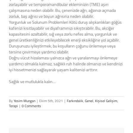
zorlayabilir ve temporomandibular ekleminizin (TME) aşırı
çalışmasına neden olabilir. Bu, çenenizde ağrı, ağzınızı açmada
zorluk, baş ağrısı ve boyun ağrısına neden olabilir.
Yorgunluk ve Solunum Problemleri Kötü duruş alışkanlıkları göğüs
kafenizi kısıtlayabilir ve diyaframınızı sıkıştırabilir. Bu, akciğer
kapasitesini azaltabilir, sığ veya zorlu nefes alma, yorgunluk ve
genel üretkenliğinizi etkileyebilecek enerji eksikliğine yol açabilir.
Duruşunuzu iyileştirmek, bu koşulların çoğunu önlemeye veya
tersine çevirmeye yardımcı olabilir.
Doğru vücut hizalaması yalnızca ağrı ve yaralanmayı önlemeye
yardımcı olmakla kalmaz, sağlıklı ruh halinde olmanızı ve kendinizi
iyi hissetmenizi sağlayarak yaşam kalitenizi arttırır.
Sağlık ve mutlulukla kalın…
By
Yesim Mungan
|
Ekim 5th, 2021
|
Farkındalık
,
Genel
,
Kişisel Gelişim
,
Terapi
|
0 Comments