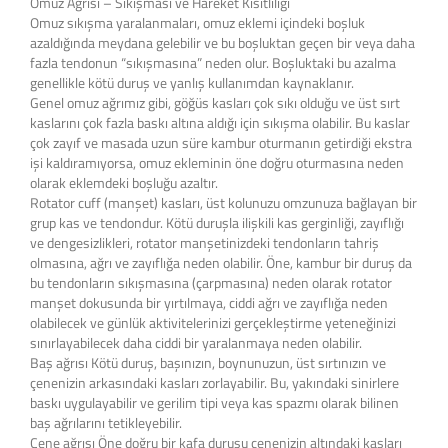
Omuz Ağrısı – Sıkışması ve Hareket Kısıtlılığı
Omuz sıkışma yaralanmaları, omuz eklemi içindeki boşluk
azaldığında meydana gelebilir ve bu boşluktan geçen bir veya daha
fazla tendonun “sıkışmasına” neden olur. Boşluktaki bu azalma
genellikle kötü duruş ve yanlış kullanımdan kaynaklanır.
Genel omuz ağrımız gibi, göğüs kasları çok sıkı olduğu ve üst sırt
kaslarını çok fazla baskı altına aldığı için sıkışma olabilir. Bu kaslar
çok zayıf ve masada uzun süre kambur oturmanın getirdiği ekstra
işi kaldıramıyorsa, omuz ekleminin öne doğru oturmasına neden
olarak eklemdeki boşluğu azaltır.
Rotator cuff (manşet) kasları, üst kolunuzu omzunuza bağlayan bir
grup kas ve tendondur. Kötü duruşla ilişkili kas gerginliği, zayıflığı
ve dengesizlikleri, rotator manşetinizdeki tendonların tahriş
olmasına, ağrı ve zayıflığa neden olabilir. Öne, kambur bir duruş da
bu tendonların sıkışmasına (çarpmasına) neden olarak rotator
manşet dokusunda bir yırtılmaya, ciddi ağrı ve zayıflığa neden
olabilecek ve günlük aktivitelerinizi gerçekleştirme yeteneğinizi
sınırlayabilecek daha ciddi bir yaralanmaya neden olabilir.
Baş ağrısı Kötü duruş, başınızın, boynunuzun, üst sırtınızın ve
çenenizin arkasındaki kasları zorlayabilir. Bu, yakındaki sinirlere
baskı uygulayabilir ve gerilim tipi veya kas spazmı olarak bilinen
baş ağrılarını tetikleyebilir.
Çene ağrısı Öne doğru bir kafa duruşu çenenizin altındaki kasları