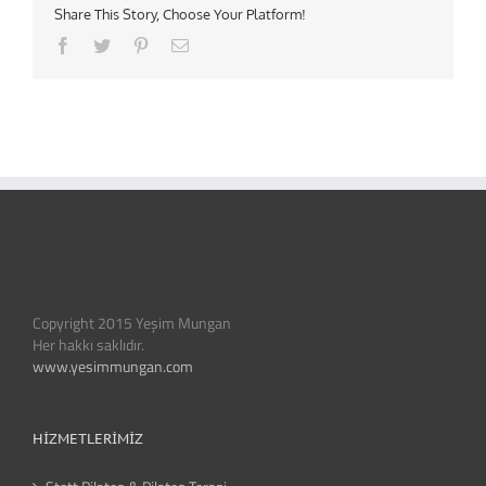
Share This Story, Choose Your Platform!
Facebook
Twitter
Pinterest
Email
Copyright 2015 Yeşim Mungan
Her hakkı saklıdır.
www.yesimmungan.com
HIZMETLERIMIZ