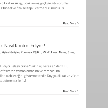
 dikkat eksikliği, odaklanma güçlüğü gibi sorunlar
 zihinsel ve fiziksel tepki verme durumudur. İş
Read More
zı Nasıl Kontrol Ediyor?
,
Kişisel Gelişim
,
Kurumsal Eğitim
,
Mindfulness
,
Nefes
,
Stres
,
Ediyor Telaşlı birine “Sakin ol, nefes al” deriz. Bu
r; nefesimizin zamanlamasına ve temposuna
ri olabileceğini göstermektedir. Duygu, dikkat ve vücut
at etmemiz ile [...]
Read More