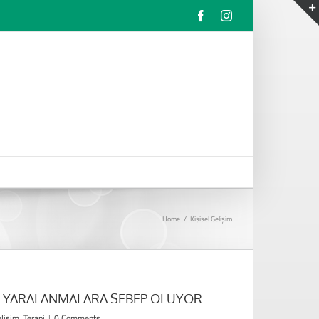
Facebook
Instagram
Home
/
Kişisel Gelişim
ĞI YARALANMALARA SEBEP OLUYOR
elişim
,
Terapi
|
0 Comments