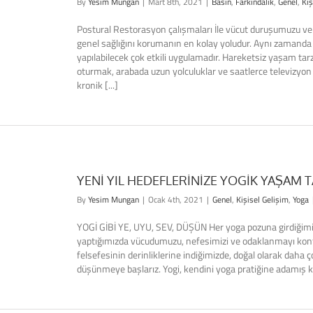
By
Yesim Mungan
|
Mart 8th, 2021
|
Basın
,
Farkındalık
,
Genel
,
Kiş
Postural Restorasyon çalışmaları İle vücut duruşumuzu ve
genel sağlığını korumanın en kolay yoludur. Aynı zamanda ger
yapılabilecek çok etkili uygulamadır. Hareketsiz yaşam ta
oturmak, arabada uzun yolculuklar ve saatlerce televizyo
kronik [...]
YENİ YIL HEDEFLERİNİZE YOGİK YAŞAM T
By
Yesim Mungan
|
Ocak 4th, 2021
|
Genel
,
Kişisel Gelişim
,
Yoga
YOGİ GİBİ YE, UYU, SEV, DÜŞÜN Her yoga pozuna girdiğimi
yaptığımızda vücudumuzu, nefesimizi ve odaklanmayı kontro
felsefesinin derinliklerine indiğimizde, doğal olarak dah
düşünmeye başlarız. Yogi, kendini yoga pratiğine adamış kişid