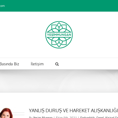
com
Basında Biz
İletişim
YANLIŞ DURUŞ VE HAREKET ALIŞKANLI
By
Yesim Mungan
|
Ekim 5th, 2021
|
Farkındalık
,
Genel
,
Kişisel G