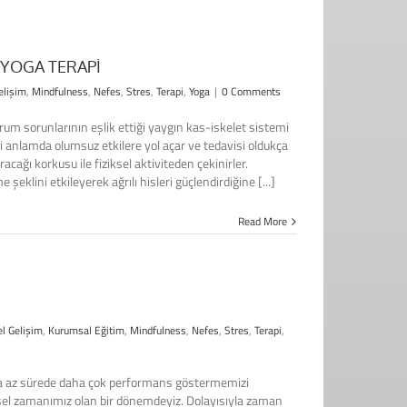
 YOGA TERAPİ
elişim
,
Mindfulness
,
Nefes
,
Stres
,
Terapi
,
Yoga
|
0 Comments
rum sorunlarının eşlik ettiği yaygın kas-iskelet sistemi
ddi anlamda olumsuz etkilere yol açar ve tedavisi oldukça
ıracağı korkusu ile fiziksel aktiviteden çekinirler.
 şeklini etkileyerek ağrılı hisleri güçlendirdiğine [...]
Read More
el Gelişim
,
Kurumsal Eğitim
,
Mindfulness
,
Nefes
,
Stres
,
Terapi
,
a az sürede daha çok performans göstermemizi
şisel zamanımız olan bir dönemdeyiz. Dolayısıyla zaman