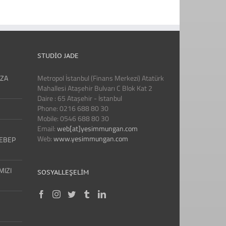
STUDIO JADE
IZA
Metropol İstanbul (Finans Merkezi) Atatürk
Mahallesi Ataşehir Bulvarı C Blok Kat 2
Daire : 65 Ataşehir - İstanbul
Phone: 0216 688 80 30
Mobile: 0546 688 80 30
Email:
web[at]yesimmungan.com
Web:
www.yesimmungan.com
SEBEP
MIZI
SOSYALLEŞELIM