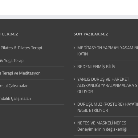
TLERIMIZ
SON YAZILARIMIZ
 Pilates & Pilates Terapi
MEDİTASYON YAPMAYI YAŞAMIN
KATIN
& Yoga Terapi
BEDENLENMİŞ BİLİŞ
 Terapi ve Meditasyon
YANLIŞ DURUŞ VE HAREKET
ALIŞKANLIĞI YARALANMALARA 
msal Çalışmalar
OLUYOR
ndalık Çalışmaları
DURUŞUMUZ (POSTURE) HAYATI
NASIL ETKİLİYOR
NEFES VE MASKELİ NEFES
Deneyimlerinin değişkenliği