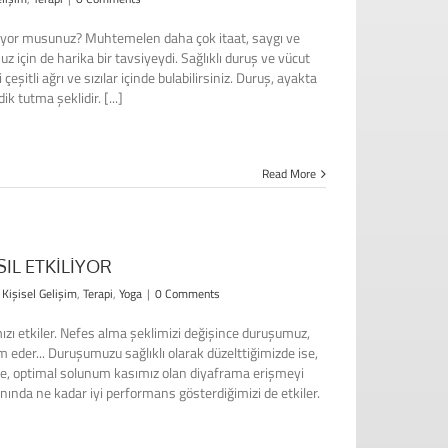
rlıyor musunuz? Muhtemelen daha çok itaat, saygı ve
 için de harika bir tavsiyeydi. Sağlıklı duruş ve vücut
eşitli ağrı ve sızılar içinde bulabilirsiniz. Duruş, ayakta
 tutma şeklidir. [...]
Read More
IL ETKİLİYOR
,
Kişisel Gelişim
,
Terapi
,
Yoga
|
0 Comments
mızı etkiler. Nefes alma şeklimizi değişince duruşumuz,
eder... Duruşumuzu sağlıklı olarak düzelttiğimizde ise,
ye, optimal solunum kasımız olan diyaframa erişmeyi
nında ne kadar iyi performans gösterdiğimizi de etkiler.