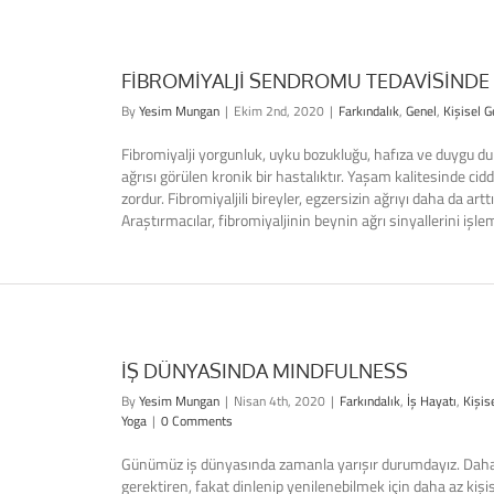
FİBROMİYALJİ SENDROMU TEDAVİSİNDE
By
Yesim Mungan
|
Ekim 2nd, 2020
|
Farkındalık
,
Genel
,
Kişisel G
Fibromiyalji yorgunluk, uyku bozukluğu, hafıza ve duygu du
ağrısı görülen kronik bir hastalıktır. Yaşam kalitesinde ci
zordur. Fibromiyaljili bireyler, egzersizin ağrıyı daha da artt
Araştırmacılar, fibromiyaljinin beynin ağrı sinyallerini işleme
İŞ DÜNYASINDA MINDFULNESS
By
Yesim Mungan
|
Nisan 4th, 2020
|
Farkındalık
,
İş Hayatı
,
Kişis
Yoga
|
0 Comments
Günümüz iş dünyasında zamanla yarışır durumdayız. Dah
gerektiren, fakat dinlenip yenilenebilmek için daha az ki