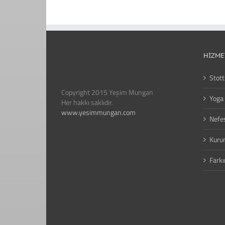
HIZME
Stott
Copyright 2015 Yeşim Mungan
Yoga 
Her hakkı saklıdır.
www.yesimmungan.com
Nefes
Kuru
Farkı