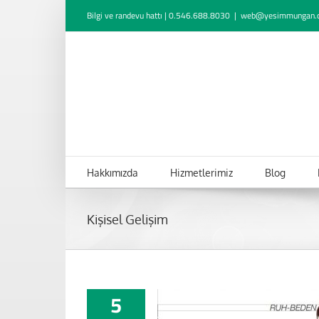
Skip
Bilgi ve randevu hattı | 0.546.688.8030
|
web@yesimmungan.
to
content
Hakkımızda
Hizmetlerimiz
Blog
Kişisel Gelişim
5