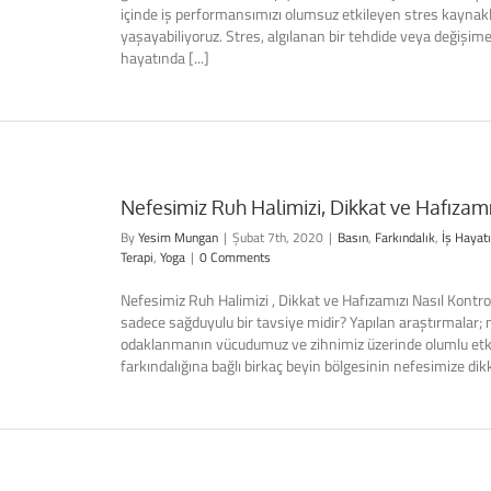
içinde iş performansımızı olumsuz etkileyen stres kaynaklı
yaşayabiliyoruz. Stres, algılanan bir tehdide veya değişime
hayatında [...]
Nefesimiz Ruh Halimizi, Dikkat ve Hafızamı
By
Yesim Mungan
|
Şubat 7th, 2020
|
Basın
,
Farkındalık
,
İş Hayatı
Terapi
,
Yoga
|
0 Comments
Nefesimiz Ruh Halimizi , Dikkat ve Hafızamızı Nasıl Kontrol 
sadece sağduyulu bir tavsiye midir? Yapılan araştırmala
odaklanmanın vücudumuz ve zihnimiz üzerinde olumlu etkile
farkındalığına bağlı birkaç beyin bölgesinin nefesimize dikk