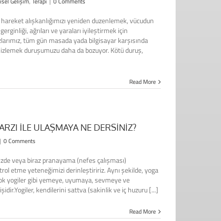
isel Gelişim
,
Terapi
|
0 Comments
 hareket alışkanlığımızı yeniden duzenlemek, vücudun
ginliği, ağrıları ve yaraları iyileştirmek için
rzlarımız, tüm gün masada yada bilgisayar karşısında
n izlemek duruşumuzu daha da bozuyor. Kötü duruş,
Read More
ARZI İLE ULAŞMAYA NE DERSİNİZ?
|
0 Comments
zde veya biraz pranayama (nefes çalışması)
l etme yeteneğimizi derinleştiririz. Aynı şekilde, yoga
a çok yogiler gibi yemeye, uyumaya, sevmeye ve
ir.Yogiler, kendilerini sattva (sakinlik ve iç huzuru [...]
Read More