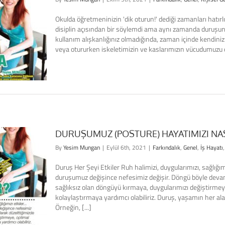
Okulda öğretmeninizin 'dik oturun!' dediği zamanları hatı
disiplin açısından bir söylemdi ama aynı zamanda duruşunuz
kullanım alışkanlığınız olmadığında, zaman içinde kendinizi ç
veya otururken iskeletimizin ve kaslarımızın vücudumuzu dik
DURUŞUMUZ (POSTURE) HAYATIMIZI NAS
By
Yesim Mungan
|
Eylül 6th, 2021
|
Farkındalık
,
Genel
,
İş Hayatı
Duruş Her Şeyi Etkiler Ruh halimizi, duygularımızı, sağlığı
duruşumuz değişince nefesimiz değişir. Döngü böyle devam 
sağlıksız olan döngüyü kırmaya, duygularımızı değiştirme
kolaylaştırmaya yardımcı olabiliriz. Duruş, yaşamın her ala
Örneğin, [...]