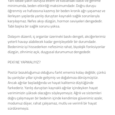
Yani ideale yakın duruşta eklem ve kaslardaki baskı ve gerilme
minimumda, beden etkinliği maksimumdadır. Doğru duruşu
öğrenmiş ve hafızasına kazımış bir beden kronik ağrı yaşamaz ve
ilerleyen yaşlarda yanlış duruştan kaynaklı sağlık sorunlarıyla
karşılaşmaz. Nefes akışı düzgün, hormon seviyeleri dengededir.
Tabii başka bir sağlık sorunu yoksa.
Dolaşım düzenli, iç organlar üzerineki baskı dengeli, akciğerlerimiz
yeterli havayı alabilecek kadar genişleyebilir bir durumdadır.
Bedenimiz iyi hissederken nefesimiz rahat, biyolojik fonksiyonlar
düzgün, zihnimiz açık, duygusal durumumuz dengededir.
PEKİ NE YAPMALIYIZ?
Postür bozukluğumuz olduğunu farkt ememiz kolay değildir, çünkü
bu yanlışlar yıllar içinde gelişmiş ve doğalımıza dönüşmüştür.
Ancak ağrılar başladığında ve hayat kalitemiz düştüğünde
farkederiz. Yanlış duruştan kaynaklı ağrılar içindeyken hayat
verimimizin yüksek olacağını söyleyemeyiz. Ağrılı ve sistemleri
doğru çalışmayan bir bedenin içinde kendimize güvenimiz azalır,
modumuz düşer, rahat çalışamaz, mutlu ve verimli bir hayat
sürdüremeyiz.