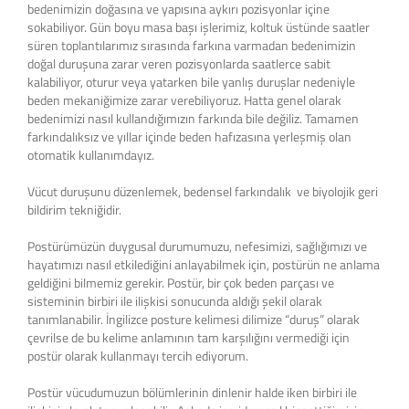
bedenimizin doğasına ve yapısına aykırı pozisyonlar içine
sokabiliyor. Gün boyu masa başı işlerimiz, koltuk üstünde saatler
süren toplantılarımız sırasında farkına varmadan bedenimizin
doğal duruşuna zarar veren pozisyonlarda saatlerce sabit
kalabiliyor, oturur veya yatarken bile yanlış duruşlar nedeniyle
beden mekaniğimize zarar verebiliyoruz. Hatta genel olarak
bedenimizi nasıl kullandığımızın farkında bile değiliz. Tamamen
farkındalıksız ve yıllar içinde beden hafızasına yerleşmiş olan
otomatik kullanımdayız.
Vücut duruşunu düzenlemek, bedensel farkındalık ve biyolojik geri
bildirim tekniğidir.
Postürümüzün duygusal durumumuzu, nefesimizi, sağlığımızı ve
hayatımızı nasıl etkilediğini anlayabilmek için, postürün ne anlama
geldiğini bilmemiz gerekir. Postür, bir çok beden parçası ve
sisteminin birbiri ile ilişkisi sonucunda aldığı şekil olarak
tanımlanabilir. İngilizce posture kelimesi dilimize “duruş” olarak
çevrilse de bu kelime anlamının tam karşılığını vermediği için
postür olarak kullanmayı tercih ediyorum.
Postür vücudumuzun bölümlerinin dinlenir halde iken birbiri ile