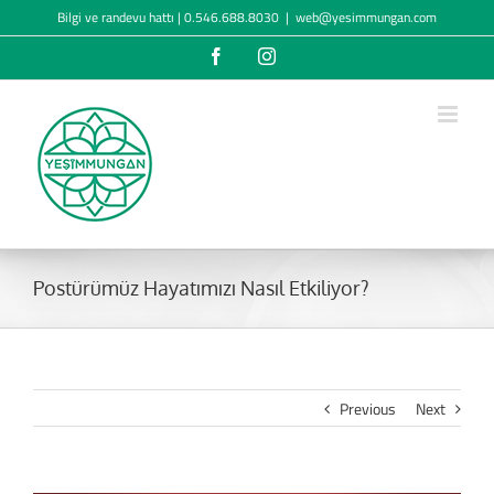
Skip
Bilgi ve randevu hattı | 0.546.688.8030
|
web@yesimmungan.com
to
content
Facebook
Instagram
Postürümüz Hayatımızı Nasıl Etkiliyor?
Previous
Next