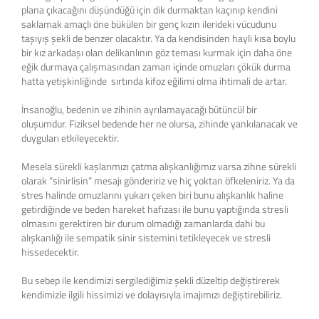
plana çıkacağını düşündüğü için dik durmaktan kaçınıp kendini
saklamak amaçlı öne bükülen bir genç kızın ilerideki vücudunu
taşıyış şekli de benzer olacaktır. Ya da kendisinden hayli kısa boylu
bir kız arkadaşı olan delikanlının göz teması kurmak için daha öne
eğik durmaya çalışmasından zaman içinde omuzları çökük durma
hatta yetişkinliğinde sırtında kifoz eğilimi olma ihtimali de artar.
İnsanoğlu, bedenin ve zihinin ayrılamayacağı bütüncül bir
oluşumdur. Fiziksel bedende her ne olursa, zihinde yankılanacak ve
duyguları etkileyecektir.
Mesela sürekli kaşlarımızı çatma alışkanlığımız varsa zihne sürekli
olarak “sinirlisin” mesajı göndeririz ve hiç yoktan öfkeleniriz. Ya da
stres halinde omuzlarını yukarı çeken biri bunu alışkanlık haline
getirdiğinde ve beden hareket hafızası ile bunu yaptığında stresli
olmasını gerektiren bir durum olmadığı zamanlarda dahi bu
alışkanlığı ile sempatik sinir sistemini tetikleyecek ve stresli
hissedecektir.
Bu sebep ile kendimizi sergilediğimiz şekli düzeltip değiştirerek
kendimizle ilgili hissimizi ve dolayısıyla imajımızı değiştirebiliriz.