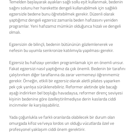
Temelden başlayarak ayakları sağlı sollu eşit kullanmak, bedenin
sağını solunu her harekette dengeli kullanabilmek için sağlıklı
egzersizle bedene bunu öğretebilmek gerekir. Düzenli olarak
yaptığımız dengeli egzersiz zamanla beden hafızasını yeniden
programlar. Yeni hafızamız mümkün olduğunca hizalı ve dengeli
olmalı.
Egzersizin de bilinçli, bedenin bütününün gözlemlenerek ve
nefesin bu uyumla senkronize katılımıyla yapılması gerekir.
Egzersiz bu hafızayı yeniden programlamak için en önemli unsur.
Fakat egzersizi nasıl yaptığımız da çok önemli. Bedenin bir tarafını
çalıştırırken diğer taraflarına da zarar vermemeyi öğrenmemiz
gerekir. Örneğin, etkili bir egzersiz olarak aletli pilates yaparken
pek çok yanlışa sürüklenebiliriz. Reformer aletinde iple bacağı
aşağı indirirken bel boşluğu havadaysa, reformer direnç seviyesi
kişinin bedenine göre özelleştirilmediyse derin kaslarda ciddi
incinmeler ile karşılaşabiliriz.
Yada çoğunlukla ve farklı oranlarda olabilecek bir durum olan
omurgada kifoz ve/veya lordos un olduğu vücutlarda özel ve
profesyonel yaklaşım ciddi önem gerektirir.