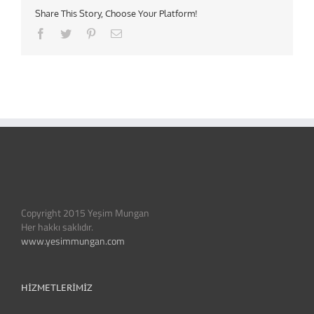
Share This Story, Choose Your Platform!
Facebook
Twitter
Pinterest
Email
Copyright 2015 Yeşim Mungan
Her hakkı saklıdır.
www.yesimmungan.com
HIZMETLERIMIZ