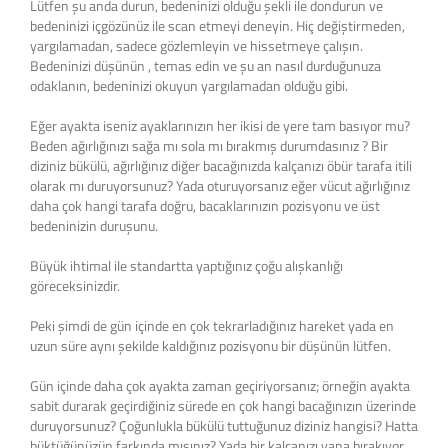
Lütfen şu anda durun, bedeninizi olduğu şekli ile dondurun ve
bedeninizi içgözünüz ile scan etmeyi deneyin. Hiç değiştirmeden,
yargılamadan, sadece gözlemleyin ve hissetmeye çalışın.
Bedeninizi düşünün , temas edin ve şu an nasıl durduğunuza
odaklanın, bedeninizi okuyun yargılamadan olduğu gibi.
Eğer ayakta iseniz ayaklarınızın her ikisi de yere tam basıyor mu?
Beden ağırlığınızı sağa mı sola mı bırakmış durumdasınız ? Bir
diziniz bükülü, ağırlığınız diğer bacağınızda kalçanızı öbür tarafa itili
olarak mı duruyorsunuz? Yada oturuyorsanız eğer vücut ağırlığınız
daha çok hangi tarafa doğru, bacaklarınızın pozisyonu ve üst
bedeninizin duruşunu.
Büyük ihtimal ile standartta yaptığınız çoğu alışkanlığı
göreceksinizdir.
Peki şimdi de gün içinde en çok tekrarladığınız hareket yada en
uzun süre aynı şekilde kaldığınız pozisyonu bir düşünün lütfen.
Gün içinde daha çok ayakta zaman geçiriyorsanız; örneğin ayakta
sabit durarak geçirdiğiniz sürede en çok hangi bacağınızın üzerinde
duruyorsunuz? Çoğunlukla bükülü tuttuğunuz diziniz hangisi? Hatta
büktüğünüzün farkında mısınız? Yada bir kalçanızı yana bırakıyor