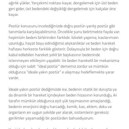
ağırlık yükler. Yerçekimi noktası kayar, dengelemek için üst beden
geri gider, üst bedendeki değişikliği dengelemek için kalçalar öne
kayar.
Postür konusunu incelediğinizde doğru postür-yanlış postür gibi
tanımlarla karşılaşabilirsiniz. Öncelikle şunu belirtmekte fayda var:
hepimizin bedeni birbirinden farklıdır. İskelet yapımız, kaslarımızın
uzunluğu, hayat boyu edindiğimiz alışkanlıklar ve beden hareket
hafızası herkeste farklılık gösterir. Dolayısıyla bir beden için doğru
kabul edilebilen hareket şekli bir başkasının bedeninde
istenmeyen etkileşim yapabilir. Ve beden hareketli bir mekanizma
olduğu için sabit “ideal postür” dememiz zordur ve mümkün
olduğunca “ideale yakın postür” e ulaşmayı hedeflemekte yarar
vardır.
İdeale yakın postür dediğimizde ise, bedenin statik bir duruşta ya
da dinamik bir hareket içindeyken beden hizasının korunduğu, iki
tarafın mümkün olduğunca eşit yük taşımasının amaçlandığı,
bedenin enerjisini doğru harcadığı, kemik, kas, eklem, doku ve
organların en uygun şekilde yer alarak, sistemlerin gereksiz
gerilimler yaşamadığı bir postürden bahsediyorum.