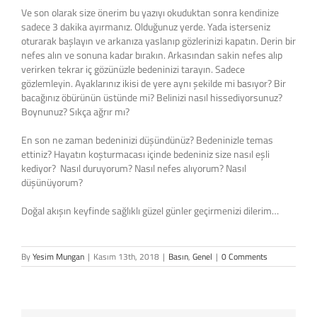
Ve son olarak size önerim bu yazıyı okuduktan sonra kendinize
sadece 3 dakika ayırmanız. Olduğunuz yerde. Yada isterseniz
oturarak başlayın ve arkanıza yaslanıp gözlerinizi kapatın. Derin bir
nefes alın ve sonuna kadar bırakın. Arkasından sakin nefes alıp
verirken tekrar iç gözünüzle bedeninizi tarayın. Sadece
gözlemleyin. Ayaklarınız ikisi de yere aynı şekilde mi basıyor? Bir
bacağınız öbürünün üstünde mi? Belinizi nasıl hissediyorsunuz?
Boynunuz? Sıkça ağrır mı?
En son ne zaman bedeninizi düşündünüz? Bedeninizle temas
ettiniz? Hayatın koşturmacası içinde bedeniniz size nasıl eşli
kediyor? Nasıl duruyorum? Nasıl nefes alıyorum? Nasıl
düşünüyorum?
Doğal akışın keyfinde sağlıklı güzel günler geçirmenizi dilerim…
By
Yesim Mungan
|
Kasım 13th, 2018
|
Basın
,
Genel
|
0 Comments