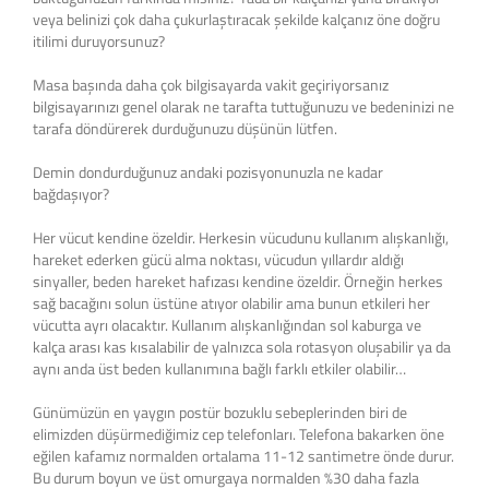
veya belinizi çok daha çukurlaştıracak şekilde kalçanız öne doğru
itilimi duruyorsunuz?
Masa başında daha çok bilgisayarda vakit geçiriyorsanız
bilgisayarınızı genel olarak ne tarafta tuttuğunuzu ve bedeninizi ne
tarafa döndürerek durduğunuzu düşünün lütfen.
Demin dondurduğunuz andaki pozisyonunuzla ne kadar
bağdaşıyor?
Her vücut kendine özeldir. Herkesin vücudunu kullanım alışkanlığı,
hareket ederken gücü alma noktası, vücudun yıllardır aldığı
sinyaller, beden hareket hafızası kendine özeldir. Örneğin herkes
sağ bacağını solun üstüne atıyor olabilir ama bunun etkileri her
vücutta ayrı olacaktır. Kullanım alışkanlığından sol kaburga ve
kalça arası kas kısalabilir de yalnızca sola rotasyon oluşabilir ya da
aynı anda üst beden kullanımına bağlı farklı etkiler olabilir…
Günümüzün en yaygın postür bozuklu sebeplerinden biri de
elimizden düşürmediğimiz cep telefonları. Telefona bakarken öne
eğilen kafamız normalden ortalama 11-12 santimetre önde durur.
Bu durum boyun ve üst omurgaya normalden %30 daha fazla