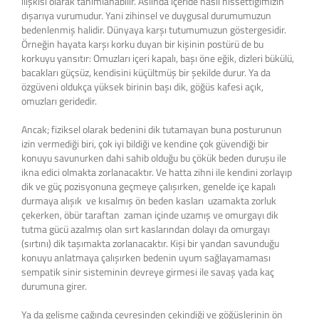
ilişkisi olarak tanımlanabilir. Aslında içeride nasıl hissettiğimizin
dışarıya vurumudur. Yani zihinsel ve duygusal durumumuzun
bedenlenmiş halidir. Dünyaya karşı tutumumuzun göstergesidir.
Örneğin hayata karşı korku duyan bir kişinin postürü de bu
korkuyu yansıtır: Omuzları içeri kapalı, başı öne eğik, dizleri bükülü,
bacakları güçsüz, kendisini küçültmüş bir şekilde durur. Ya da
özgüveni oldukça yüksek birinin başı dik, göğüs kafesi açık,
omuzları geridedir.
Ancak; fiziksel olarak bedenini dik tutamayan buna posturunun
izin vermediği biri, çok iyi bildiği ve kendine çok güvendiği bir
konuyu savunurken dahi sahib olduğu bu çökük beden duruşu ile
ikna edici olmakta zorlanacaktır. Ve hatta zihni ile kendini zorlayıp
dik ve güç pozisyonuna geçmeye çalışırken, genelde içe kapalı
durmaya alışık ve kısalmış ön beden kasları uzamakta zorluk
çekerken, öbür taraftan zaman içinde uzamış ve omurgayı dik
tutma gücü azalmış olan sırt kaslarından dolayı da omurgayı
(sırtını) dik taşımakta zorlanacaktır. Kişi bir yandan savunduğu
konuyu anlatmaya çalışırken bedenin uyum sağlayamaması
sempatik sinir sisteminin devreye girmesi ile savaş yada kaç
durumuna girer.
Ya da gelişme çağında çevresinden çekindiği ve göğüslerinin ön