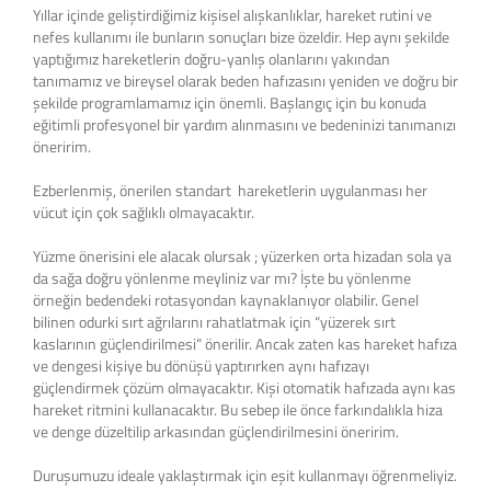
Yıllar içinde geliştirdiğimiz kişisel alışkanlıklar, hareket rutini ve
nefes kullanımı ile bunların sonuçları bize özeldir. Hep aynı şekilde
yaptığımız hareketlerin doğru-yanlış olanlarını yakından
tanımamız ve bireysel olarak beden hafızasını yeniden ve doğru bir
şekilde programlamamız için önemli. Başlangıç için bu konuda
eğitimli profesyonel bir yardım alınmasını ve bedeninizi tanımanızı
öneririm.
Ezberlenmiş, önerilen standart hareketlerin uygulanması her
vücut için çok sağlıklı olmayacaktır.
Yüzme önerisini ele alacak olursak ; yüzerken orta hizadan sola ya
da sağa doğru yönlenme meyliniz var mı? İşte bu yönlenme
örneğin bedendeki rotasyondan kaynaklanıyor olabilir. Genel
bilinen odurki sırt ağrılarını rahatlatmak için “yüzerek sırt
kaslarının güçlendirilmesi” önerilir. Ancak zaten kas hareket hafıza
ve dengesi kişiye bu dönüşü yaptırırken aynı hafızayı
güçlendirmek çözüm olmayacaktır. Kişi otomatik hafızada aynı kas
hareket ritmini kullanacaktır. Bu sebep ile önce farkındalıkla hiza
ve denge düzeltilip arkasından güçlendirilmesini öneririm.
Duruşumuzu ideale yaklaştırmak için eşit kullanmayı öğrenmeliyiz.